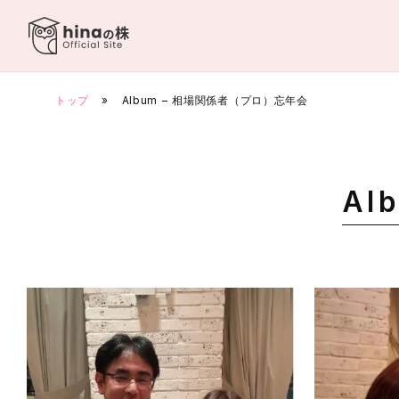
Skip
to
content
トップ
»
Album – 相場関係者（プロ）忘年会
Al