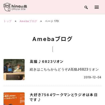
Skip
to
content
トップ
»
Amebaブログ
»
ページ 173
Amebaブログ
高猫♪6823リオン
続きはこちらからどうぞ♪高猫♪6823リオン
2019-12-04
大好き7564ワークマンとラジオは本日
です♪