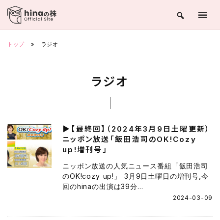
Skip
to
content
トップ
»
ラジオ
ラジオ
▶【最終回】（2024年3月9日土曜更新）
ニッポン放送「飯田浩司のOK!Cozy
up!増刊号」
ニッポン放送の人気ニュース番組「飯田浩司
のOK!cozy up!」 3月9日土曜日の増刊号,今
回のhinaの出演は39分...
2024-03-09