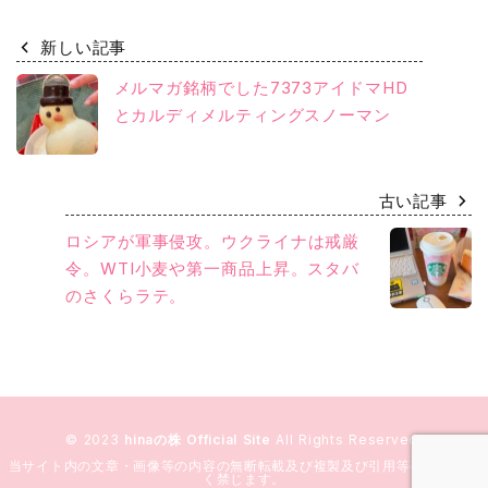
新しい記事
メルマガ銘柄でした7373アイドマHD
とカルディメルティングスノーマン
古い記事
ロシアが軍事侵攻。ウクライナは戒厳
令。WTI小麦や第一商品上昇。スタバ
のさくらラテ。
© 2023
hinaの株 Official Site
All Rights Reserved.
当サイト内の文章・画像等の内容の無断転載及び複製及び引用等の行為を固
く禁じます。