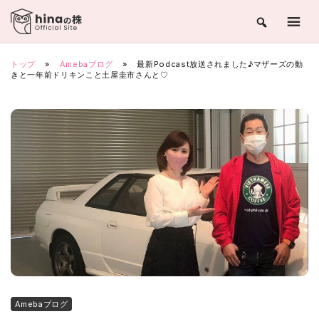
Skip
to
content
トップ
»
Amebaブログ
»
最新Podcast放送されました♪マザーズの動
きと一年前ドリキンこと土屋圭市さんと♡
Amebaブログ