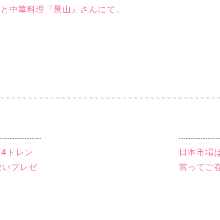
EX。と中華料理『景山』さんにて。
04トレン
日本市場
可愛いプレゼ
當ってご