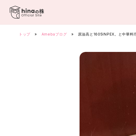
Skip
to
content
トップ
»
Amebaブログ
»
原油高と1605INPEX。と中華