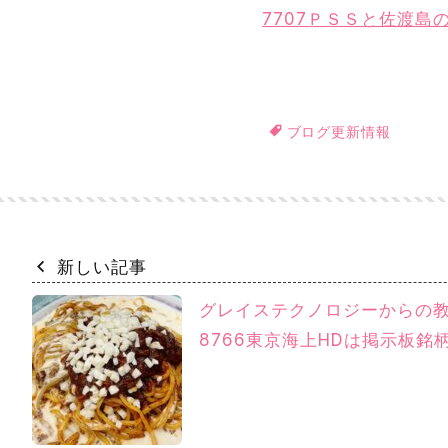
7707ＰＳＳと佐渡
ブログ更新情報
新しい記事
グレイステクノロジーからの
8766東京海上HDは掲示板銘