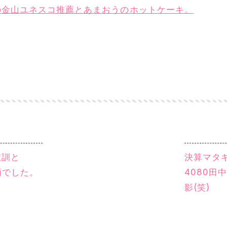
島の金山ユネスコ推薦とあまおうのホットケーキ。
教訓と
決算マタ
柄でした。
4080田
影(笑)