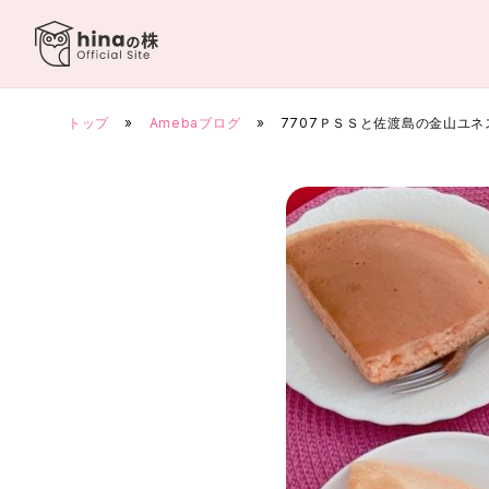
Skip
to
content
トップ
»
Amebaブログ
»
7707ＰＳＳと佐渡島の金山ユ