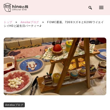
Skip
to
content
トップ
»
Amebaブログ
»
FOMC通過。7269スズキと6298ワイエイ
シイHDと誕生日パーティー♪
Amebaブログ