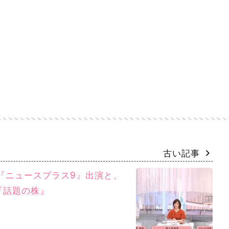
古い記事
東『ニュースプラス9』出演と、
『話題の株』