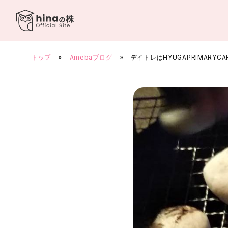
Skip
to
content
トップ
»
Amebaブログ
»
デイトレはHYUGAPRIMARY