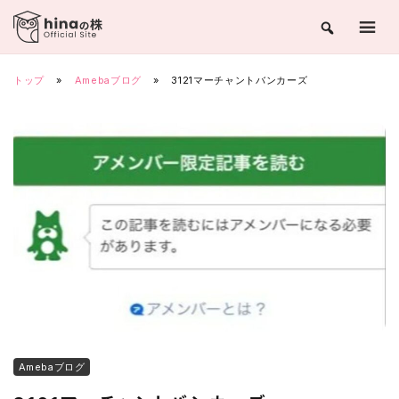
Skip
to
content
トップ
»
Amebaブログ
»
3121マーチャントバンカーズ
Amebaブログ