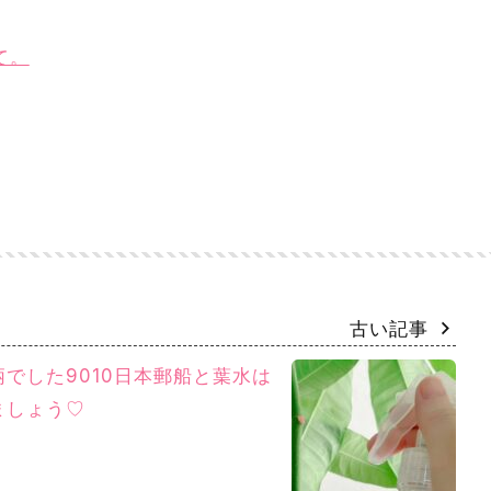
て。
古い記事
でした9010日本郵船と葉水は
ましょう♡