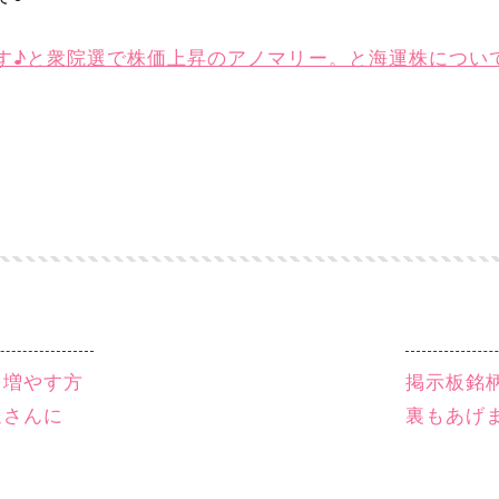
す♪と衆院選で株価上昇のアノマリー。と海運株につい
を増やす方
掲示板銘柄
送さんに
裏もあげ