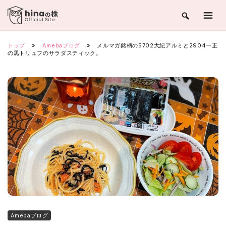
Skip
to
content
トップ
»
Amebaブログ
»
メルマガ銘柄の5702大紀アルミと2904一正
の黒トリュフのサラダスティック。
Amebaブログ