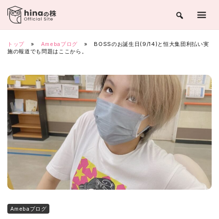
Skip
to
content
トップ
»
Amebaブログ
»
BOSSのお誕生日(9/14)と恒大集団利払い実
施の報道でも問題はここから。
Amebaブログ