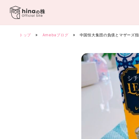
Skip
to
content
トップ
»
Amebaブログ
»
中国恒大集団の負債とマザーズ指