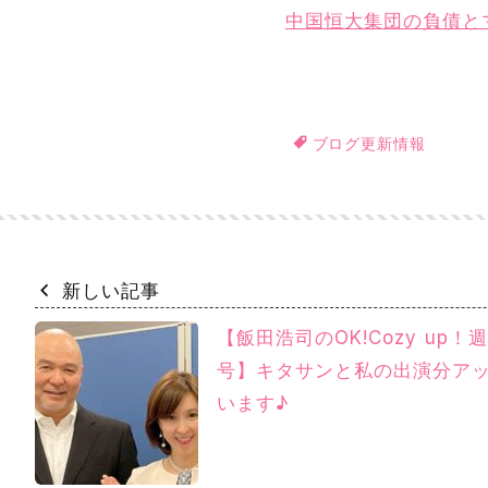
中国恒大集団の負債と
ブログ更新情報
新しい記事
【飯田浩司のOK!Cozy up！
号】キタサンと私の出演分ア
います♪