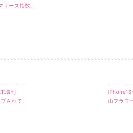
マザーズ指数。
週末増刊
iPhon
ップされて
山フラワ