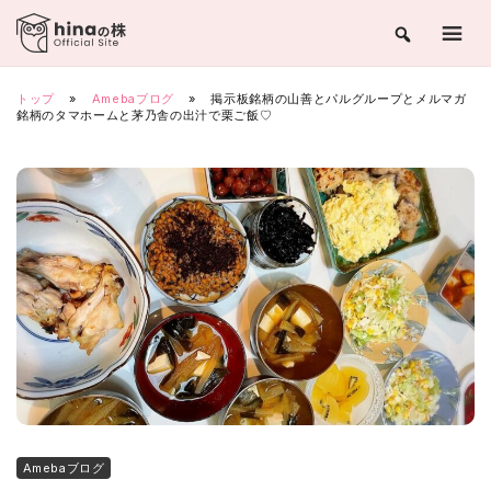
Skip
to
content
トップ
»
Amebaブログ
»
掲示板銘柄の山善とパルグループとメルマガ
銘柄のタマホームと茅乃舎の出汁で栗ご飯♡
Amebaブログ