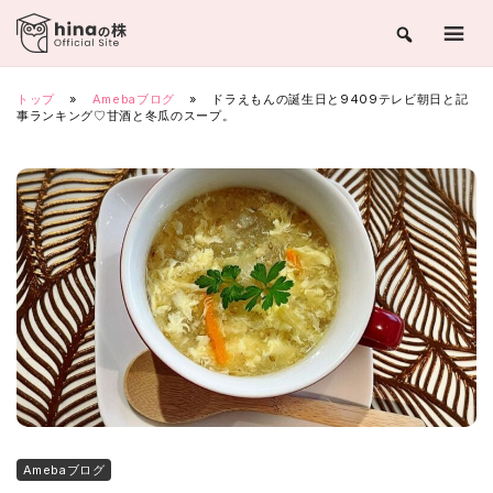
Skip
to
content
トップ
»
Amebaブログ
»
ドラえもんの誕生日と9409テレビ朝日と記
事ランキング♡甘酒と冬瓜のスープ。
Amebaブログ