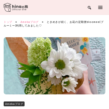
Skip
to
content
トップ
»
Amebaブログ
»
ときめきが続く、お花の定期便bloomee(ブ
ルーミー)利用してみました♡
Amebaブログ