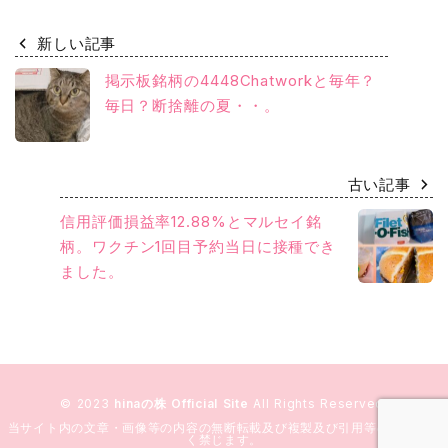
新しい記事
掲示板銘柄の4448Chatworkと毎年？
毎日？断捨離の夏・・。
古い記事
信用評価損益率12.88%とマルセイ銘
柄。ワクチン1回目予約当日に接種でき
ました。
© 2023
hinaの株 Official Site
All Rights Reserved.
当サイト内の文章・画像等の内容の無断転載及び複製及び引用等の行為を固
く禁じます。