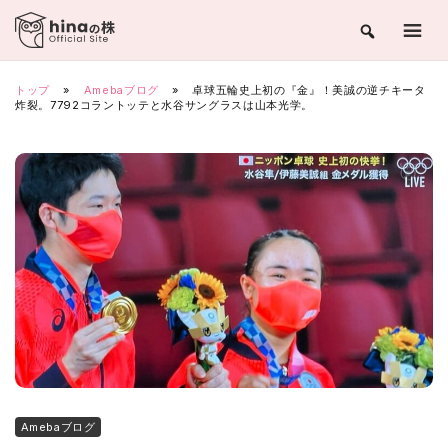
Skip
to
content
トップ
»
Amebaブログ
»
卓球五輪史上初の『金』！美誠の逆チキータ
炸裂。7792コラントッテと水谷サングラスは山本光学。
Amebaブログ