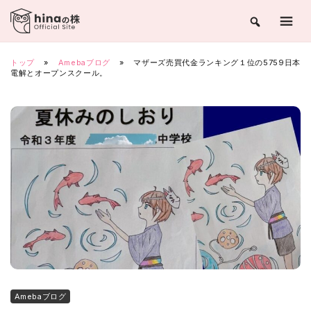
Skip
to
content
トップ
»
Amebaブログ
»
マザーズ売買代金ランキング１位の5759日本
電解とオープンスクール。
Amebaブログ