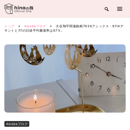
Skip
to
content
トップ
»
Amebaブログ
»
大谷翔平関連銘柄7936アシックス・8114デ
サントと7/1の日経平均騰落率は67％。
Amebaブログ