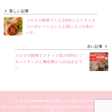
新しい記事
メルマガ銘柄でした3446ジェイテック
コーポレーションとお気に入りお魚の
パテ。
古い記事
メルマガ銘柄でストップ高の6614シノ
キハイテックと梅収穫から仕込みまで
♡
© 2023
hinaの株 Official Site
All Rights Reserved.
当サイト内の文章・画像等の内容の無断転載及び複製及び引用等の行為を固
く禁じます。