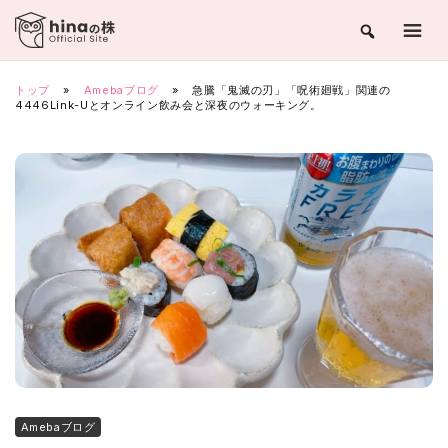
Skip
to
content
トップ
»
Amebaブログ
»
急騰「鬼滅の刃」「呪術廻戦」関連の
4446Link-Uとオンライン飲み会と深夜のウォーキング。
Amebaブログ