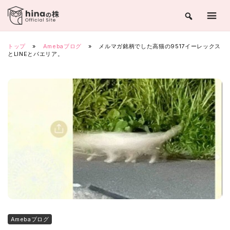
Skip
to
content
トップ
»
Amebaブログ
»
メルマガ銘柄でした高猫の9517イーレックス
とLINEとパエリア。
Amebaブログ