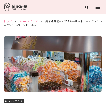
Skip
to
content
トップ
»
Amebaブログ
»
掲示板銘柄の4275カーリットホールディング
スとリンツのリンドール♡
Amebaブログ