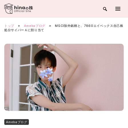
Skip
to
content
トップ
»
Amebaブログ
»
MSCI除外銘柄と、7860エイベックス自己株
処分サイバーＡに割り当て
Amebaブログ