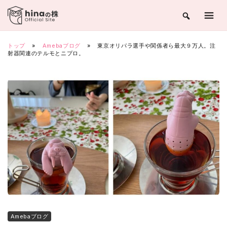
Skip
to
content
トップ
»
Amebaブログ
»
東京オリパラ選手や関係者ら最大９万人。注
射器関連のテルモとニプロ。
Amebaブログ