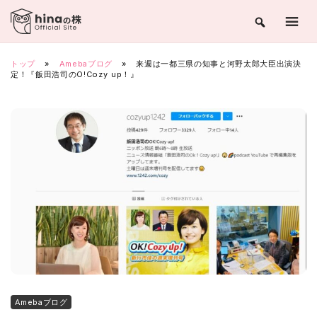
Skip
to
content
トップ
»
Amebaブログ
»
来週は一都三県の知事と河野太郎大臣出演決
定！『飯田浩司のO!Cozy up！』
Amebaブログ