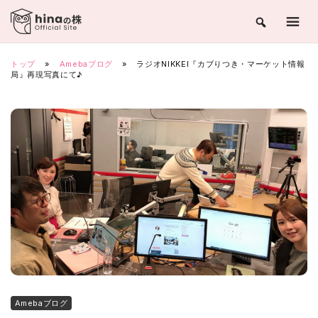
Skip
to
content
トップ
»
Amebaブログ
»
ラジオNIKKEI『カブりつき・マーケット情報
局』再現写真にて♪
Amebaブログ