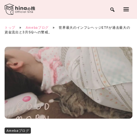
Skip
to
content
トップ
»
Amebaブログ
»
世界最大のインフレヘッジETFが過去最大の
資金流出と3月SQへの警戒。
Amebaブログ