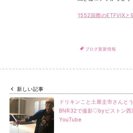
1552国際のETFV
ブログ更新情報
新しい記事
ドリキンこと土屋圭市さんと
BNR32で撮影♡byピストン西
YouTube