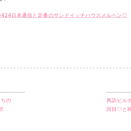
IXと9424日本通信と定番のサンドイッチハウスメルヘン♡
うちの
再訪ビル
沢
回目♡と師