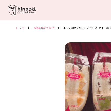
Skip
to
content
トップ
»
Amebaブログ
»
1552国際のETFVIXと942