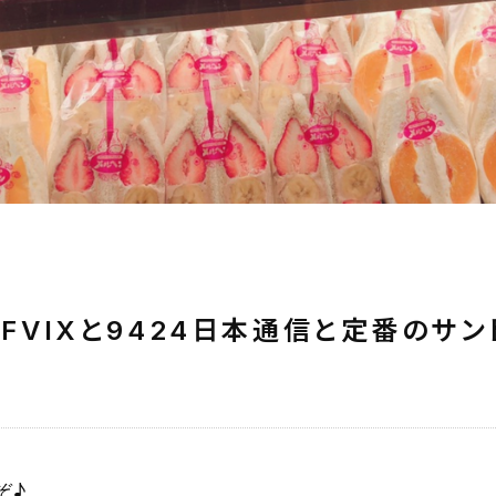
TFVIXと9424日本通信と定番のサ
ぞ♪