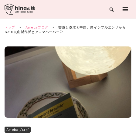
Skip
to
content
トップ
»
Amebaブログ
»
書道と卓球と中国。鳥インフルエンザから
6316丸山製作所とアロマペーパー♡
Amebaブログ