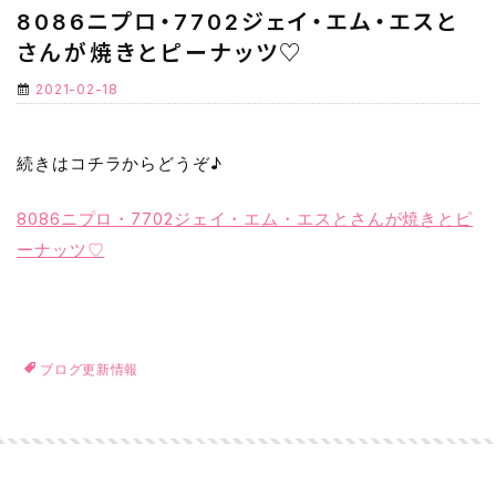
8086ニプロ・7702ジェイ・エム・エスと
さんが焼きとピーナッツ♡
2021-02-18
続きはコチラからどうぞ♪
8086ニプロ・7702ジェイ・エム・エスとさんが焼きとピ
ーナッツ♡
ブログ更新情報