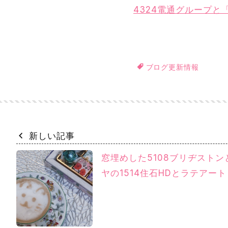
4324電通グループ
ブログ更新情報
新しい記事
窓埋めした5108ブリヂスト
ヤの1514住石HDとラテアート