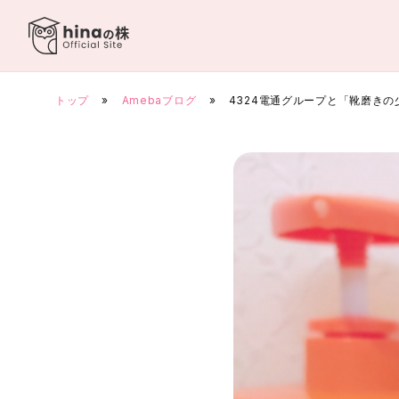
Skip
to
content
トップ
»
Amebaブログ
»
4324電通グループと「靴磨き