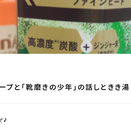
ループと「靴磨きの少年」の話しときき
ぞ♪