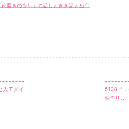
と「靴磨きの少年」の話しときき湯と猫♡
ンと人工ダイ
5108ブ
個作りま