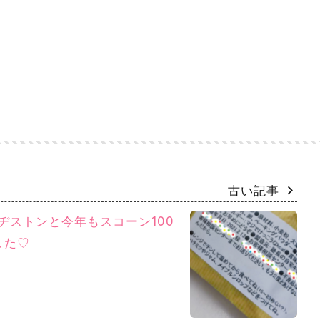
古い記事
リヂストンと今年もスコーン100
した♡