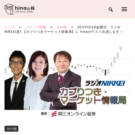
Skip
to
content
トップ
»
メディア情報
»
その他
»
2021/11/26金曜日 ラジオ
NIKEEI第1 【カブりつきマーケット情報局】に hinaがゲスト出演します！
その他