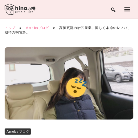
Skip
to
content
トップ
»
Amebaブログ
»
高値更新の岩谷産業。同じく本命のレノバ、
期待の明電舎。
Amebaブログ