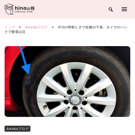
Skip
to
content
トップ
»
Amebaブログ
»
IPOの明暗とダウ先物の下落。タイヤのパン
クで後場は泣
Amebaブログ