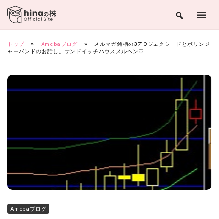
Skip
to
content
トップ
»
Amebaブログ
»
メルマガ銘柄の3719ジェクシードとボリンジ
ャーバンドのお話し。サンドイッチハウスメルヘン♡
Amebaブログ