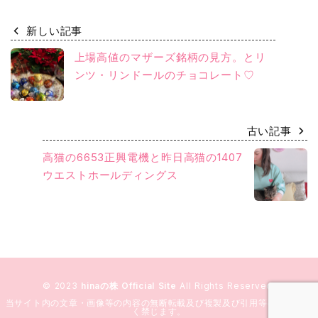
新しい記事
上場高値のマザーズ銘柄の見方。とリ
ンツ・リンドールのチョコレート♡
古い記事
高猫の6653正興電機と昨日高猫の1407
ウエストホールディングス
© 2023
hinaの株 Official Site
All Rights Reserved.
当サイト内の文章・画像等の内容の無断転載及び複製及び引用等の行為を固
く禁じます。