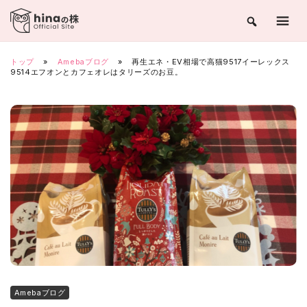
Skip
to
content
トップ
»
Amebaブログ
»
再生エネ・EV相場で高猫9517イーレックス
9514エフオンとカフェオレはタリーズのお豆。
Amebaブログ