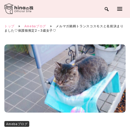
Skip
to
content
トップ
»
Amebaブログ
»
メルマガ銘柄トランスコスモスと名前決まり
ました♡保護猫推定2～3歳女子♡
Amebaブログ