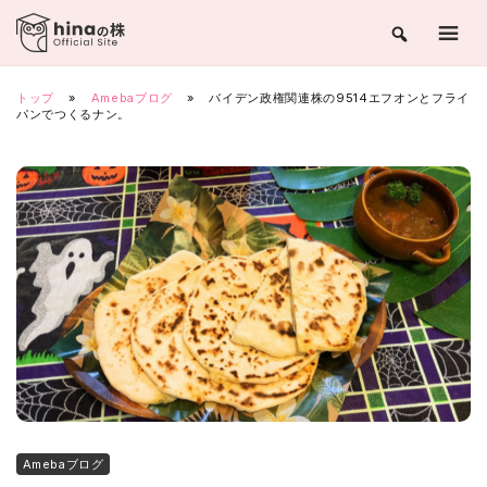
Skip
to
content
トップ
»
Amebaブログ
»
バイデン政権関連株の9514エフオンとフライ
パンでつくるナン。
Amebaブログ