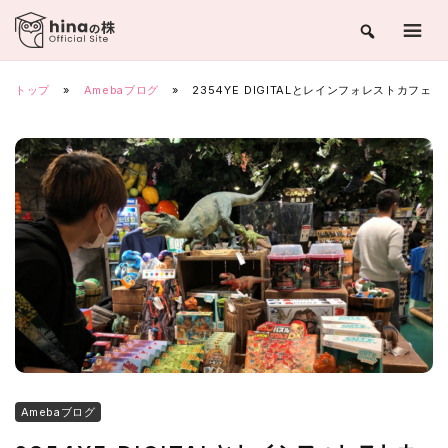
Skip
to
content
トップ
»
Amebaブログ
»
2354YE DIGITALとレインフォレストカフェ
Amebaブログ