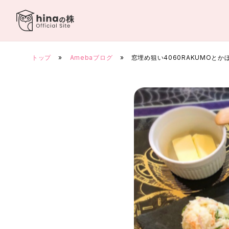
Skip
to
content
トップ
»
Amebaブログ
»
窓埋め狙い4060RAKUMOとか