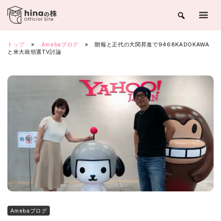
Skip
to
content
トップ
»
Amebaブログ
»
朗報と正代の大関昇進で9468KADOKAWA
と米大統領選TV討論
Amebaブログ