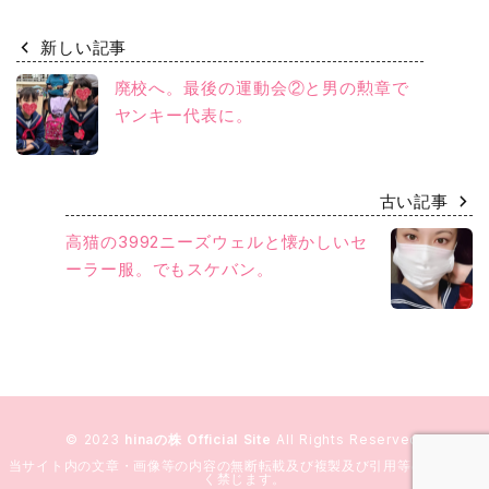
新しい記事
廃校へ。最後の運動会②と男の勲章で
ヤンキー代表に。
古い記事
高猫の3992ニーズウェルと懐かしいセ
ーラー服。でもスケバン。
© 2023
hinaの株 Official Site
All Rights Reserved.
当サイト内の文章・画像等の内容の無断転載及び複製及び引用等の行為を固
く禁じます。