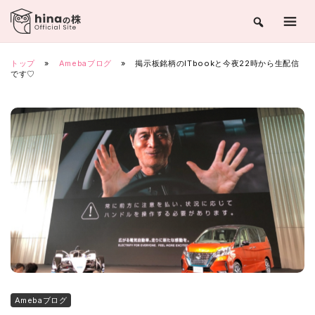
Skip
to
content
トップ
»
Amebaブログ
»
掲示板銘柄のITbookと今夜22時から生配信
です♡
Amebaブログ