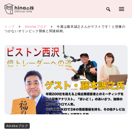
Skip
to
content
トップ
»
Amebaブログ
»
今週は藤本誠之さんがゲストです！と想像の
つかないオリンピック開催と関連銘柄。
Amebaブログ