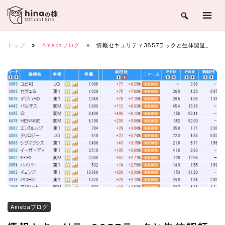
Skip
to
content
トップ
»
Amebaブログ
»
情報セキュリティ3857ラックと生体認証。
Amebaブログ