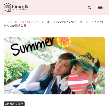
Skip
to
content
トップ
»
Amebaブログ
»
ストップ高です4772ストリームメディアとひ
たちなか海浜公園
Amebaブログ