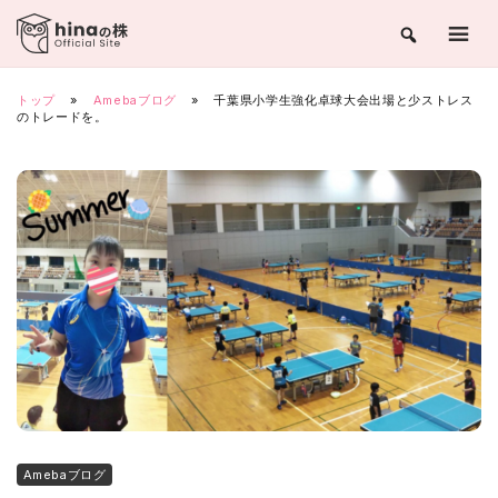
Skip
to
content
トップ
»
Amebaブログ
»
千葉県小学生強化卓球大会出場と少ストレス
のトレードを。
Amebaブログ