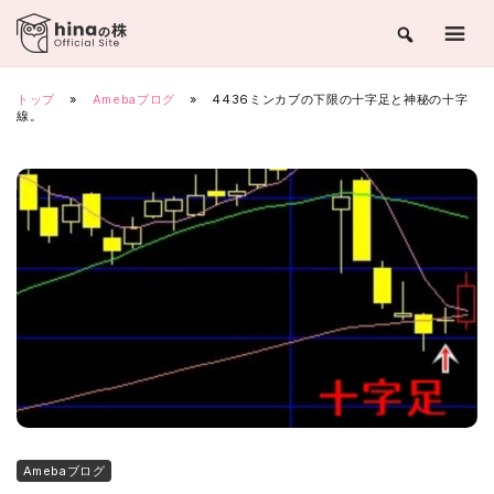
Skip
to
content
トップ
»
Amebaブログ
»
4436ミンカブの下限の十字足と神秘の十字
線。
Amebaブログ