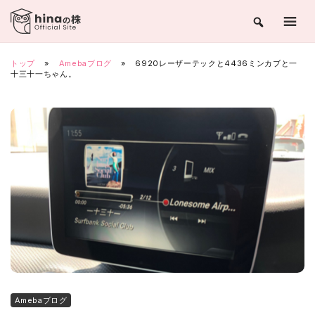
Skip
to
content
トップ
»
Amebaブログ
»
6920レーザーテックと4436ミンカブと一
十三十一ちゃん。
Amebaブログ