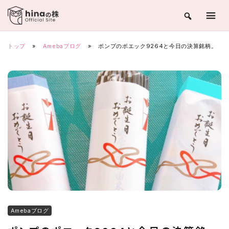
Skip
to
content
トップ
»
Amebaブログ
»
ポンプのポエック9264と今日の決算銘柄。
Amebaブログ