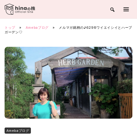
Skip
to
content
トップ
»
Amebaブログ
»
メルマガ銘柄の♪6298ワイエイシイとハーブ
ガーデン♡
Amebaブログ